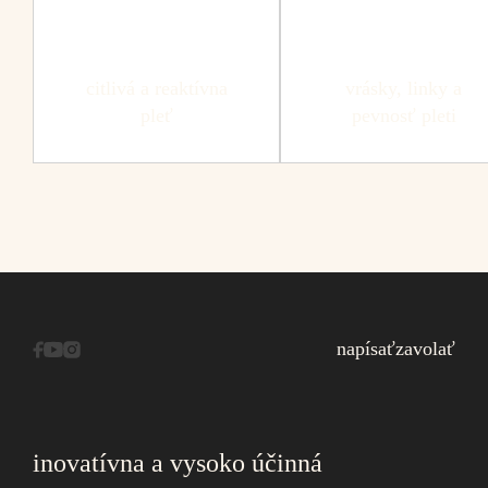
citlivá a reaktívna
vrásky, linky a
pleť
pevnosť pleti
napísať
zavolať
inovatívna a vysoko účinná