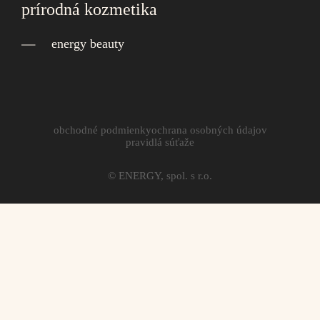
prírodná kozmetika
energy beauty
obchodné podmienky
ochrana osobných údajov
pravidlá súťaže
© ENERGY, spol. s r.o.