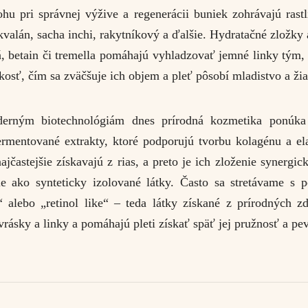
ohu pri správnej výžive a regenerácii buniek zohrávajú rastl
kvalán, sacha inchi, rakytníkový a ďalšie. Hydratačné zložky 
, betain či tremella pomáhajú vyhladzovať jemné linky tým,
osť, čím sa zväčšuje ich objem a pleť pôsobí mladistvo a žia
rným biotechnológiám dnes prírodná kozmetika ponúka 
ermentované extrakty, ktoré podporujú tvorbu kolagénu a ela
ajčastejšie získavajú z rias, a preto je ich zloženie synergic
ie ako synteticky izolované látky. Často sa stretávame s
“ alebo „retinol like“ – teda látky získané z prírodných zd
vrásky a linky a pomáhajú pleti získať späť jej pružnosť a pe