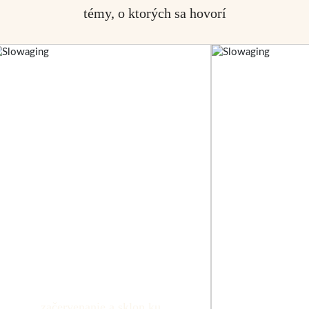
témy, o ktorých sa hovorí
začervenanie a sklon ku