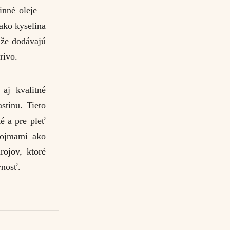
inné oleje –
ako kyselina
 že dodávajú
rivo.
aj kvalitné
stínu. Tieto
ké a pre pleť
 pojmami ako
rojov, ktoré
vnosť.