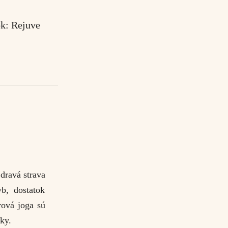
ok:
Rejuve
dravá strava
yb, dostatok
rová joga sú
ky.