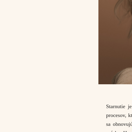
Starnutie j
procesov, k
sa obnovujú