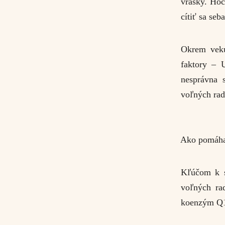
vrásky. Hoc
cítiť sa se
Okrem veku
faktory – U
nesprávna s
voľných rad
Ako pomáha
Kľúčom k sp
voľných ra
koenzým Q10,