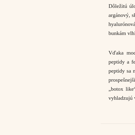
Dôležitú úl
argánový, s
hyalurónová
bunkám vlhk
Vďaka mode
peptidy a f
peptidy sa n
prospešnejš
„botox like
vyhladzujú 