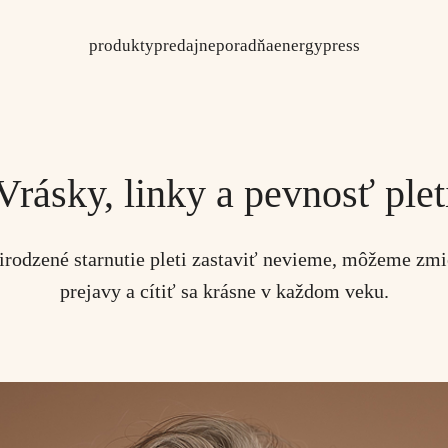
produkty
predajne
poradňa
energy
press
Vrásky, linky a pevnosť plet
irodzené starnutie pleti zastaviť nevieme, môžeme zmi
prejavy a cítiť sa krásne v každom veku.