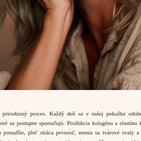
e prirodzený proces. Každý deň sa v našej pokožke odohr
toré sa postupne spomaľujú. Produkcia kolagénu a elastínu 
 pomalšie, pleť stráca pevnosť, menia sa tvárové svaly a