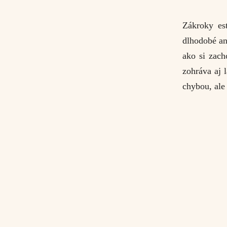
Zákroky est
dlhodobé ani
ako si zach
zohráva aj 
chybou, ale