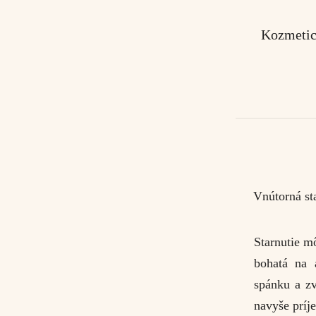
Kozmetic
Vnútorná sta
Starnutie m
bohatá na a
spánku a zv
navyše príj