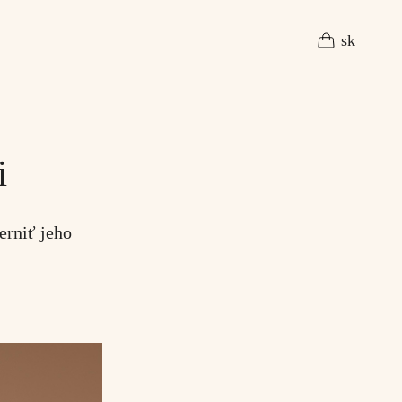
sk
i
erniť jeho