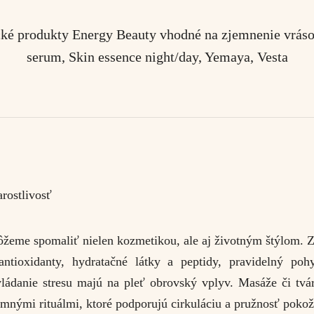
ké produkty Energy Beauty vhodné na zjemnenie vrás
serum, Skin essence night/day, Yemaya, Vesta
rostlivosť
ôžeme spomaliť nielen kozmetikou, ale aj životným štýlom. Z
ntioxidanty, hydratačné látky a peptidy, pravidelný poh
ládanie stresu majú na pleť obrovský vplyv. Masáže či tvá
emnými rituálmi, ktoré podporujú cirkuláciu a pružnosť pokož