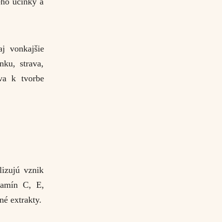
eho účinky a
j vonkajšie
nku, strava,
eva k tvorbe
lizujú vznik
tamín C, E,
né extrakty.