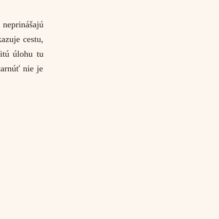
 neprinášajú
kazuje cestu,
itú úlohu tu
arnúť nie je