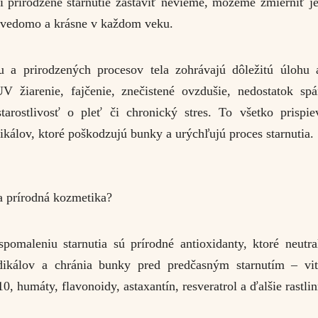
i prirodzené starnutie zastaviť nevieme, môžeme zmierniť j
bavedomo a krásne v každom veku.
 a prirodzených procesov tela zohrávajú dôležitú úlohu a
V žiarenie, fajčenie, znečistené ovzdušie, nedostatok spá
tarostlivosť o pleť či chronický stres. To všetko prispi
ikálov, ktoré poškodzujú bunky a urýchľujú proces starnutia.
 prírodná kozmetika?
omaleniu starnutia sú prírodné antioxidanty, ktoré neutra
dikálov a chránia bunky pred predčasným starnutím – vi
 humáty, flavonoidy, astaxantín, resveratrol a ďalšie rastlin