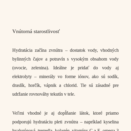
Vnútorná starostlivosť
Hydratácia začína zvnútra – dostatok vody, vhodných
bylinných čajov a potravín s vysokým obsahom vody
(ovocie, zelenina). Ideálne je pridať do vody aj
elektrolyty – minerály vo forme iónov, ako sú sodík,
draslík, horčík, vápnik a chlorid. Tie sú zásadné pre
udržanie rovnováhy tekutín v tele.
Veľmi vhodné je aj dopĺňanie látok, ktoré priamo
podporujú hydratáciu pleti zvnútra – napríklad kyselina
hyalurónová, tremella, kolagén, vitamíny C a E, omega-3