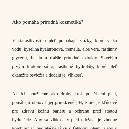
Ako pomáha prírodná kozmetika?
V starostlivosti o pleť pomáhajú zložky, ktoré viažu
vodu: kyselina hyalurónová, tremella, aloe vera, rastlinný
glycerín, betain a ďalšie prírodné extrakty. Skvelým
prvým krokom sú aj rastlinné hydroláty, ktoré pleť
okamžite osviežia a dodajú jej vlhkosť.
Ak ich použijeme ako druhý krok po čistení pleti,
pomáhajú obnoviť jej prirodzené pH, ktoré je kľúčové
pre zdravú kožnú bariéru a ochranu pred stratou
hydratácie. Aby sa vlhkosť v pleti udržala, je vhodné
kombinovať hydratačné látky s ľahkými olejmi alebo s