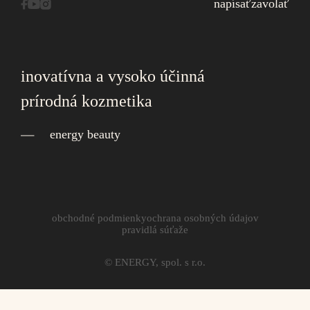
napísať
zavolať
inovatívna a vysoko účinná
prírodná kozmetika
energy beauty
obchodné podmienky
ochrana osobných údajov
pravidlá súťaže
© ENERGY, spol. s r.o.