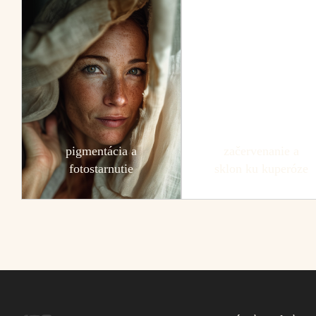
pigmentácia a
začervenanie a
fotostarnutie
sklon ku kuperóze