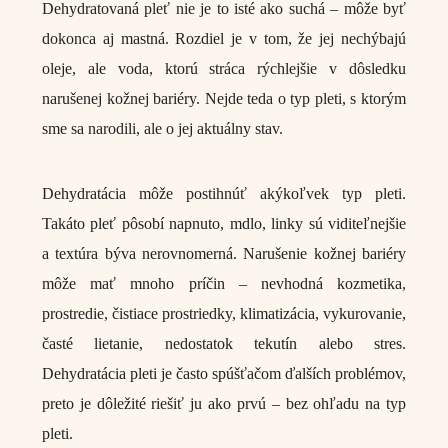
Dehydratovaná pleť nie je to isté ako suchá – môže byť
dokonca aj mastná. Rozdiel je v tom, že jej nechýbajú
oleje, ale voda, ktorú stráca rýchlejšie v dôsledku
narušenej kožnej bariéry. Nejde teda o typ pleti, s ktorým
sme sa narodili, ale o jej aktuálny stav.
Dehydratácia môže postihnúť akýkoľvek typ pleti.
Takáto pleť pôsobí napnuto, mdlo, linky sú viditeľnejšie
a textúra býva nerovnomerná. Narušenie kožnej bariéry
môže mať mnoho príčin – nevhodná kozmetika,
prostredie, čistiace prostriedky, klimatizácia, vykurovanie,
časté lietanie, nedostatok tekutín alebo stres.
Dehydratácia pleti je často spúšťačom ďalších problémov,
preto je dôležité riešiť ju ako prvú – bez ohľadu na typ
pleti.