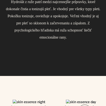
Hydrolát z ruže patrí medzi najcennejšie prípravky, ktoré
Geránium patrí do skupiny tzv. „ženských“ esencií, otvára cestu
kožných ochorení dopĺňa harmonizačný efekt ružového
dokonale čistia a tonizujú pleť. Je vhodný pre všetky typy pleti.
k prirodzenému prežívaniu ženskosti a návratu k sebe, k
hydrolátu. Voda obsahuje veľké množstvo minerálov a
Pokožku tonizuje, osviežuje a upokojuje. Veľmi vhodný je aj
vlastnej sile. Svojím zložením je vhodný pre všetky typy pleti
stopových prvkov, ako je vápnik, horčík, draslík a sodík.
pre pleť so sklonom k začervenaniu a zápalom. Z
Ďalšou výhodou termálnej vody z Podhájskej je jej
vrátane podráždenej a začervenanej, ktorú pomáha
psychologického hľadiska má ruža schopnosť liečiť
antioxidačný účinok, ktorý pomáha v boji proti starnutiu buniek
revitalizovať.
emocionálne rany.
a zabraňuje poškodeniu bunkových membrán.