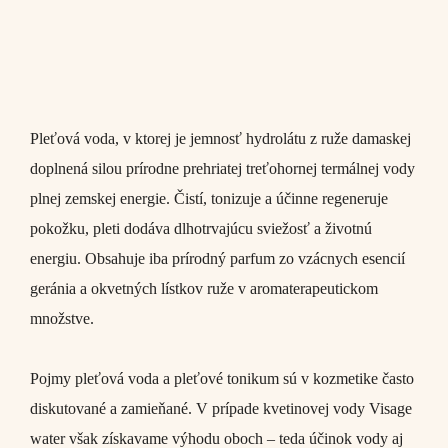
Pleťová voda, v ktorej je jemnosť hydrolátu z ruže damaskej
doplnená silou prírodne prehriatej treťohornej termálnej vody
plnej zemskej energie. Čistí, tonizuje a účinne regeneruje
pokožku, pleti dodáva dlhotrvajúcu sviežosť a životnú
energiu. Obsahuje iba prírodný parfum zo vzácnych esencií
geránia a okvetných lístkov ruže v aromaterapeutickom
množstve.
Pojmy pleťová voda a pleťové tonikum sú v kozmetike často
diskutované a zamieňané. V prípade kvetinovej vody
Visage
water
však získavame výhodu oboch – teda účinok vody aj