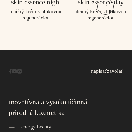
skin essence night
skin essence day
nočný krém s hĺbkovou
denný krém s hĺbkovou
regeneráciou
regeneráciou
napísať
zavolať
inovatívna a vysoko účinná
prírodná kozmetika
energy beauty