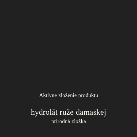
Aktívne zloženie produktu
hydrolát ruže damaskej
prírodná zložka
Svojím pozitívnym účinkom na stav ekzémov, vyrážok a