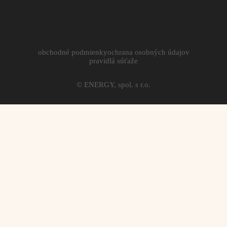
obchodné podmienky
ochrana osobných údajov
pravidlá súťaže
© ENERGY, spol. s r.o.