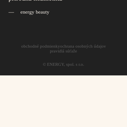
energy beauty
obchodné podmienky
ochrana osobných údajov
pravidlá súťaže
© ENERGY, spol. s r.o.