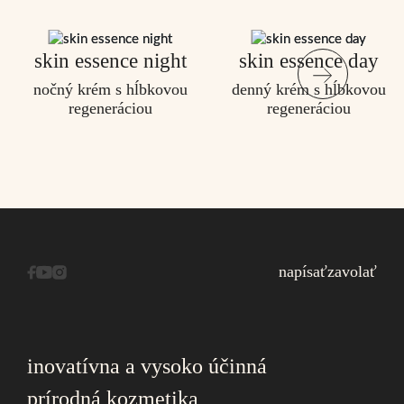
skin essence night
skin essence day
nočný krém s hĺbkovou
denný krém s hĺbkovou
regeneráciou
regeneráciou
napísať
zavolať
inovatívna a vysoko účinná
prírodná kozmetika