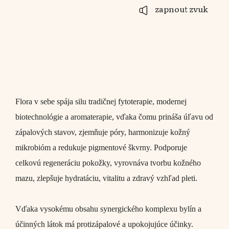
zapnout zvuk
Flora v sebe spája silu tradičnej fytoterapie, modernej
biotechnológie a aromaterapie, vďaka čomu prináša úľavu od
zápalových stavov, zjemňuje póry, harmonizuje kožný
mikrobióm a redukuje pigmentové škvrny. Podporuje
celkovú regeneráciu pokožky, vyrovnáva tvorbu kožného
mazu, zlepšuje hydratáciu, vitalitu a zdravý vzhľad pleti.
Vďaka vysokému obsahu synergického komplexu bylín a
účinných látok má protizápalové a upokojujúce účinky.