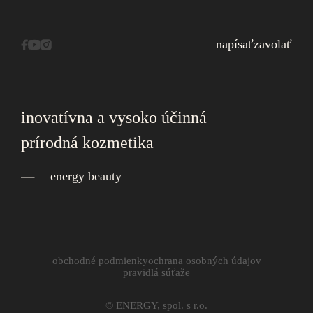
napísať
zavolať
inovatívna a vysoko účinná
prírodná kozmetika
energy beauty
obchodné podmienky
ochrana osobných údajov
pravidlá súťaže
© ENERGY, spol. s r.o.