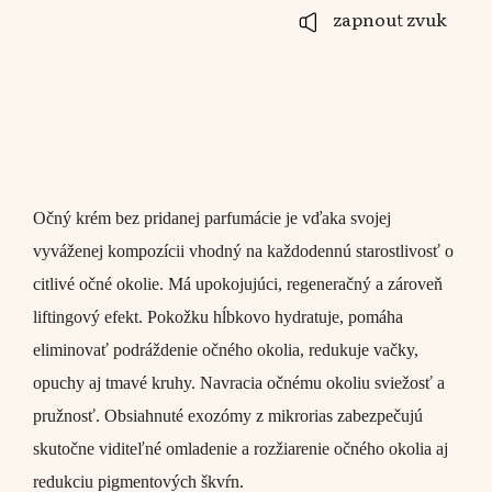
zapnout zvuk
Očný krém
bez pridanej parfumácie je vďaka svojej
vyváženej kompozícii vhodný na každodennú starostlivosť o
citlivé očné okolie. Má upokojujúci, regeneračný a zároveň
liftingový efekt. Pokožku hĺbkovo hydratuje, pomáha
eliminovať podráždenie očného okolia, redukuje vačky,
opuchy aj tmavé kruhy. Navracia očnému okoliu sviežosť a
pružnosť. Obsiahnuté exozómy z mikrorias zabezpečujú
skutočne viditeľné omladenie a rozžiarenie očného okolia aj
redukciu pigmentových škvŕn.