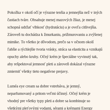
Pokožka v okolí očí je výrazne tenšia a jemnejšia než v iných
častiach tváre. Obsahuje menej mazových žliaz, je menej
schopná udržať vlhkosť (hydratáciu) a je oveľa citlivejšia.
Zároveň tu dochádza k žmurkaniu, prižmurovaniu a zvýšenej
mimike. To všetko je dôvodom, prečo sa v očnom okolí
ľahšie a rýchlejšie tvoria vrásky, stráca sa elasticita a vznikajú
opuchy alebo kruhy. Očný krém je špeciálne vyvinutý tak,
aby rešpektoval jemnosť pleti a zároveň dokázal výrazne
zmierniť všetky tieto negatívne prejavy.
Luméa eye cream
sa dobre vstrebáva, je jemný,
neparfumovaný a pritom veľmi účinný. Očný krém je
vhodný pre všetky typy pleti a dobre sa kombinuje so
všetkými pleťovými vodami, sérami a krémami Energy