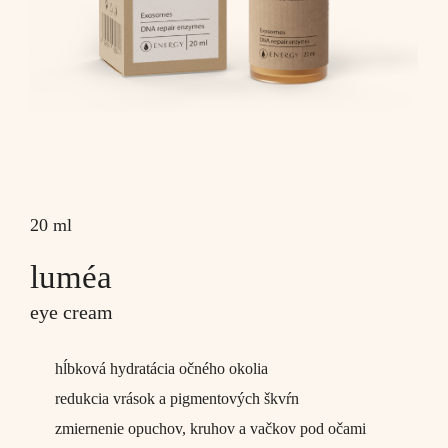
20 ml
luméa
eye cream
hĺbková hydratácia očného okolia
redukcia vrások a pigmentových škvŕn
zmiernenie opuchov, kruhov a vačkov pod očami