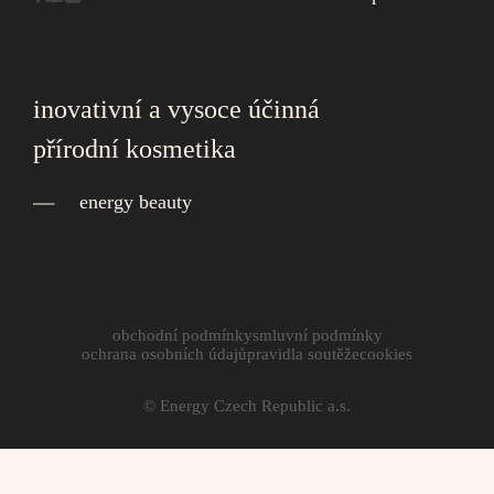
inovativní a vysoce účinná
přírodní kosmetika
energy beauty
obchodní podmínky
smluvní podmínky
ochrana osobních údajů
pravidla soutěže
cookies
© Energy Czech Republic a.s.