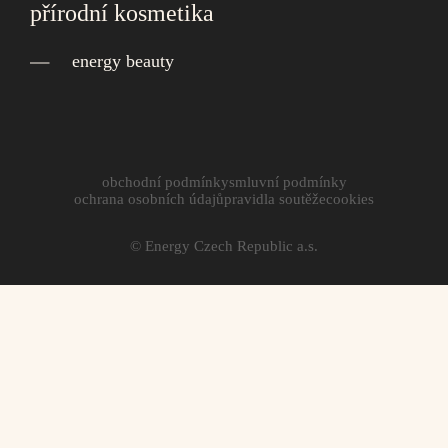
přírodní kosmetika
energy beauty
obchodní podmínky
smluvní podmínky
ochrana osobních údajů
pravidla soutěže
cookies
© Energy Czech Republic a.s.