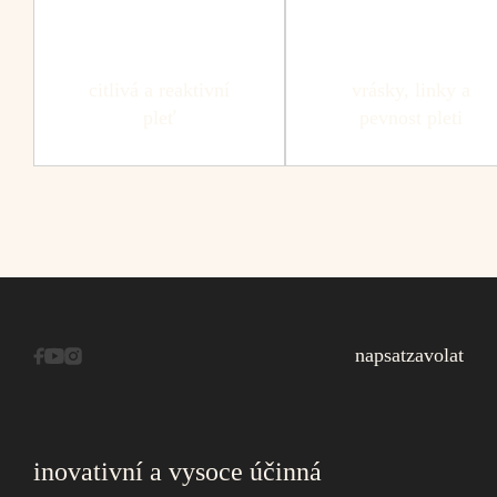
citlivá a reaktivní
vrásky, linky a
pleť
pevnost pleti
napsat
zavolat
inovativní a vysoce účinná