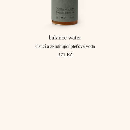
balance water
čisticí a zklidňující pleťová voda
371 Kč