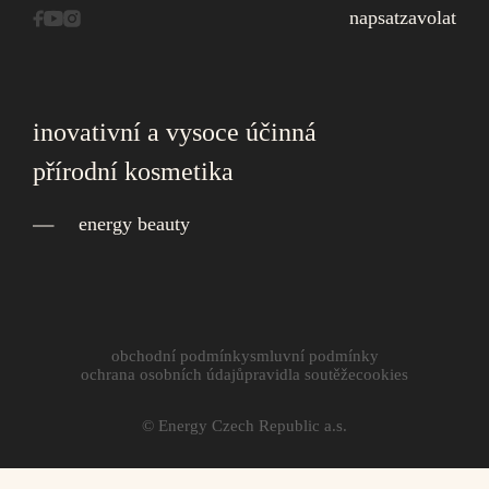
napsat
zavolat
inovativní a vysoce účinná
přírodní kosmetika
energy beauty
obchodní podmínky
smluvní podmínky
ochrana osobních údajů
pravidla soutěže
cookies
© Energy Czech Republic a.s.