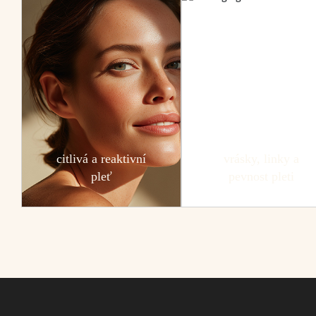
citlivá a reaktivní
vrásky, linky a
pleť
pevnost pleti