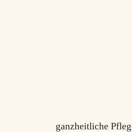
rötung und
pigmentierung
neigung zu
und
hautaustrocknung
couperose
lichtalterung
ganzheitliche Pfleg