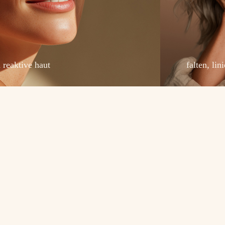
 reaktive haut
falten, lin