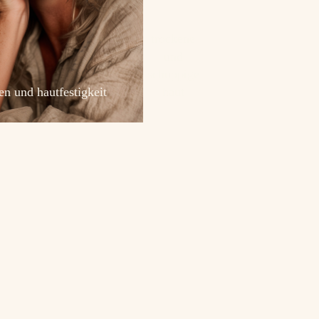
trockene
und
schuppige
ien und hautfestigkeit
haut